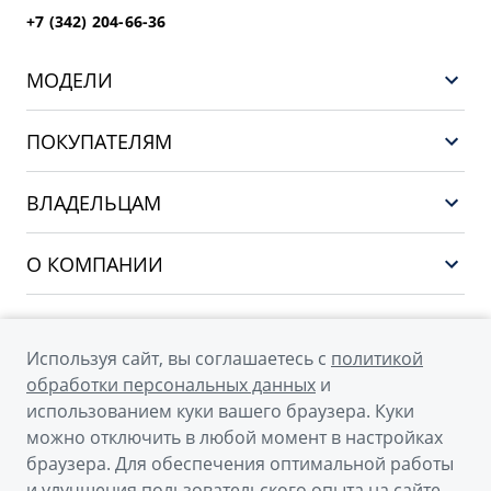
+7 (342) 204-66-36
МОДЕЛИ
GEELY EX5 ГИБРИД
ПОКУПАТЕЛЯМ
НОВЫЙ COOLRAY
Выбор и покупка
EX5
ВЛАДЕЛЬЦАМ
Финансы и услуги
PREFACE
Сервис
О КОМПАНИИ
CITYRAY
Поддержка
О бренде GEELY
ATLAS
О дилерском центре
OKAVANGO
Используя сайт, вы соглашаетесь с
политикой
Мы в соцсетях
Новости
обработки персональных данных
и
MONJARO
использованием куки вашего браузера. Куки
Наша команда
Архивные модели
можно отключить в любой момент в настройках
Правовая информация
браузера. Для обеспечения оптимальной работы
и улучшения пользовательского опыта на сайте