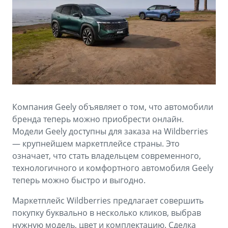
Аксессуары
Советы по эксплуатации
Зарядные устройства
Спецпредложения
OKAVANGO
MONJARO
ФИНАНСЫ И УСЛУГИ
ПОДДЕРЖКА
от 3 429 990 ₽*
от 4 349 990 ₽*
Автокредит
Помощь на дорогах
Расчет КАСКО
Гарантия Geely
Компания Geely объявляет о том, что автомобили
PREFACE
GEELY EX5
Страхование
Сервисная книжка
бренда теперь можно приобрести онлайн.
от 3 079 990 ₽*
от 3 769 990 ₽*
Модели Geely доступны для заказа на Wildberries
GEELY Лизинг
Вопросы и ответы
— крупнейшем маркетплейсе страны. Это
означает, что стать владельцем современного,
технологичного и комфортного автомобиля Geely
теперь можно быстро и выгодно.
Маркетплейс Wildberries предлагает совершить
покупку буквально в несколько кликов, выбрав
нужную модель, цвет и комплектацию. Сделка