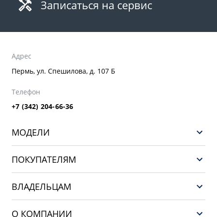
Записаться на сервис
Адрес
Пермь, ул. Спешилова, д. 107 Б
Телефон
+7 (342) 204-66-36
МОДЕЛИ
GEELY EX5 ГИБРИД
ПОКУПАТЕЛЯМ
НОВЫЙ COOLRAY
Выбор и покупка
EX5
ВЛАДЕЛЬЦАМ
Финансы и услуги
PREFACE
Сервис
О КОМПАНИИ