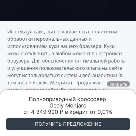
Используя сайт, вы соглашаетесь с
политикой
обработки персональных данных
и
использованием куки вашего браузера. Куки
можно отключить в любой момент в настройках
браузера. Для обеспечения оптимальной работы
Получить предложение
и улучшения пользовательского опыта на сайте
могут использоваться системы веб-аналитики (в
том числе Яндекс.Метрика). Продолжая
Пройти тест-драйв
Закрыть
использование сайта, Вы соглашаетесь с
применением указанных технологий и
Полноприводный кроссовер 

Скачать брошюру
размещением куки-файлов.
Geely Monjaro

Обмен авто
Акции
Заказать
Меню
от 4 349 990 ₽ в кредит от 0,01%
Акции и Спецпредложения
Понятно
ПОЛУЧИТЬ ПРЕДЛОЖЕНИЕ
GEELY Автопрестиж
GEELY Автопрестиж
Пермь, ул. Спешилова, д. 107
Пермь, ул. Спешилова, д. 107