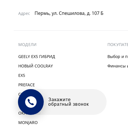
Пермь, ул. Спешилова, д. 107 Б
Адрес
МОДЕЛИ
ПОКУПАТ
GEELY EX5 ГИБРИД
Выбор и п
НОВЫЙ COOLRAY
Финансы и
EX5
PREFACE
CITYRAY
Оцените свой авто
ATLAS
в обмен на новый
OKAVANGO
MONJARO