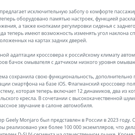
предлагает исключительную заботу о комфорте пассажи
теперь оборудовано памятью настроек, функцией раскл
ения, а также кнопками регулировки сиденья с заднего 
яда теперь имеют возможность изменять угол наклона 
оложенных на картах задних дверей.
ной адаптации кроссовера к российскому климату авто
ров бачок омывателя с датчиком низкого уровня омыва
ема сохранила свою функциональность, дополнительно
ции смартфона на базе iOS. Флагманский кроссовер по
тему, которая теперь включает 12 динамиков, два из к
льского кресла. В сочетании с высококачественной шум
ассное звучание в салоне автомобиля.
р Geely Monjaro был представлен в России в 2023 году. 
 реализовано уже более 100 000 экземпляров, что дел
телем D-SUV-сегмента на отечественном рынке. Кроме т