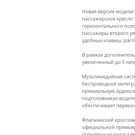
Новая версия модели 
пассажирское кресло 
горизонтального полож
пассажиры второго р
удобных клавиш, расп
В рамках дополнитель
увеличенный до 5 лит
Мультимедийная сист
беспроводной интегра
премиальную аудиосис
подголовниках водите
обеспечивает первокл
Флагманский кроссове
официальной премьеры
популярным представи