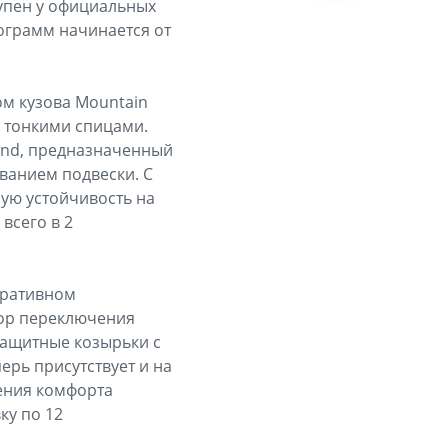
тупен у официальных
рограмм начинается от
ом кузова Mountain
 тонкими спицами.
and, предназначенный
ванием подвески. С
ую устойчивость на
всего в 2
оративном
тор переключения
ащитные козырьки с
ерь присутствует и на
ения комфорта
ку по 12