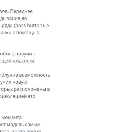
ров. Переднее
адывания до
ряда (boss button). А
спинки с помощью
мобиль получил
ющей жидкости.
 получив возможность
лучил новую
оторых расположены в
оизоляцией это
С момента
ает модель самым
ого, за это время