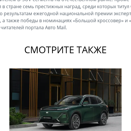
 в стране семь престижных наград, среди которых титул C
по результатам ежегодной национальной премии экспер
», а также победы в номинациях «Большой кроссовер» 
читателей портала Авто Mail.
СМОТРИТЕ ТАКЖЕ