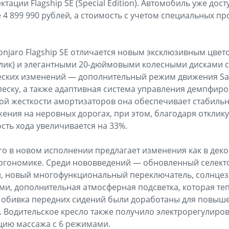
ации Flagship SE (Special Edition). Автомобиль уже дос
 4 899 990 рублей, а стоимость с учетом специальных п
onjaro Flagship SE отличается новым эксклюзивным цвет
лик) и элегантными 20-дюймовыми колесными дисками с
еских изменений — дополнительный режим движения S
еску, а также адаптивная система управления демпфиро
й жесткости амортизаторов она обеспечивает стабильн
ения на неровных дорогах, при этом, благодаря отклику 
сть хода увеличивается на 33%.
ro в новом исполнении предлагает изменения как в дек
 эргономике. Среди нововведений — обновленный селек
, новый многофункциональный переключатель, солнцез
и, дополнительная атмосферная подсветка, которая теп
и обивка передних сидений были доработаны для повыш
. Водительское кресло также получило электрорегулиров
цию массажа с 6 режимами.