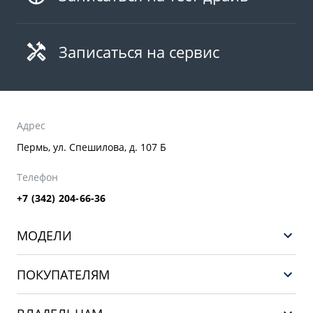
Записаться на сервис
Адрес
Пермь, ул. Спешилова, д. 107 Б
Телефон
+7 (342) 204-66-36
МОДЕЛИ
GEELY EX5 ГИБРИД
ПОКУПАТЕЛЯМ
НОВЫЙ COOLRAY
Выбор и покупка
EX5