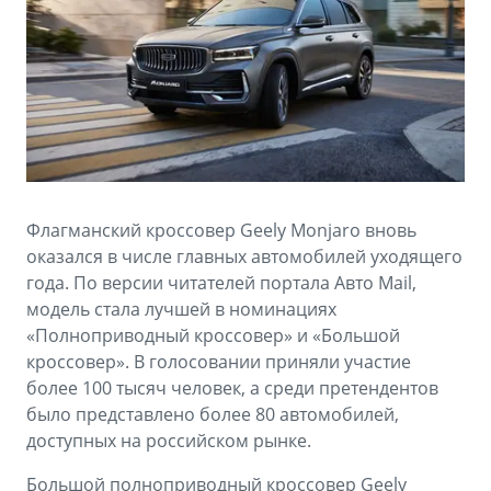
Аксессуары
Советы по эксплуатации
Зарядные устройства
Спецпредложения
OKAVANGO
MONJARO
ФИНАНСЫ И УСЛУГИ
ПОДДЕРЖКА
от 3 429 990 ₽*
от 4 349 990 ₽*
Автокредит
Помощь на дорогах
Расчет КАСКО
Гарантия Geely
Флагманский кроссовер Geely Monjaro вновь
PREFACE
GEELY EX5
Страхование
Сервисная книжка
оказался в числе главных автомобилей уходящего
от 3 079 990 ₽*
от 3 769 990 ₽*
года. По версии читателей портала Авто Mail,
GEELY Лизинг
Вопросы и ответы
модель стала лучшей в номинациях
«Полноприводный кроссовер» и «Большой
кроссовер». В голосовании приняли участие
более 100 тысяч человек, а среди претендентов
было представлено более 80 автомобилей,
доступных на российском рынке.
Большой полноприводный кроссовер Geely