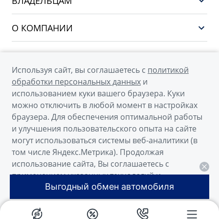
ВЛАДЕЛЬЦАМ
Финансы и услуги
PREFACE
Сервис
О КОМПАНИИ
CITYRAY
Поддержка
О бренде GEELY
ATLAS
О дилерском центре
OKAVANGO
Используя сайт, вы соглашаетесь с
политикой
Мы в соцсетях
Новости
обработки персональных данных
и
MONJARO
использованием куки вашего браузера. Куки
Наша команда
Архивные модели
можно отключить в любой момент в настройках
Правовая информация
браузера. Для обеспечения оптимальной работы
и улучшения пользовательского опыта на сайте
Контакты
© 2026
могут использоваться системы веб-аналитики (в
том числе Яндекс.Метрика). Продолжая
Официальный сайт Geely в России
использование сайта, Вы соглашаетесь с
Политика обработки персональных данных
применением указанных технологий и
Выгодный обмен автомобиля
размещением куки-файлов.
Правовая информация
Сделано в ПЕРКС
Понятно