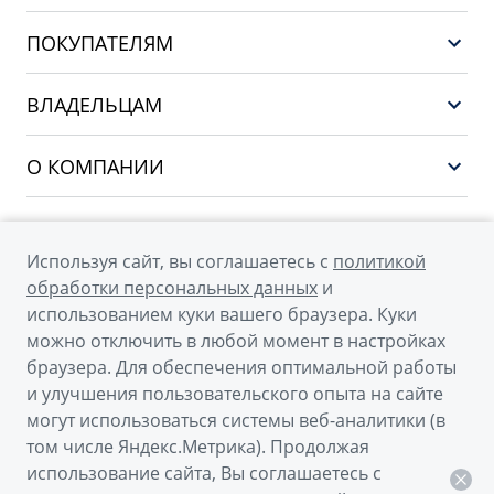
GEELY EX5 ГИБРИД
ПОКУПАТЕЛЯМ
НОВЫЙ COOLRAY
Выбор и покупка
EX5
ВЛАДЕЛЬЦАМ
Финансы и услуги
PREFACE
Сервис
О КОМПАНИИ
CITYRAY
Поддержка
О бренде GEELY
ATLAS
О дилерском центре
OKAVANGO
Используя сайт, вы соглашаетесь с
политикой
Мы в соцсетях
Новости
обработки персональных данных
и
MONJARO
использованием куки вашего браузера. Куки
Наша команда
Архивные модели
можно отключить в любой момент в настройках
Правовая информация
браузера. Для обеспечения оптимальной работы
и улучшения пользовательского опыта на сайте
Контакты
© 2026
могут использоваться системы веб-аналитики (в
том числе Яндекс.Метрика). Продолжая
Официальный сайт Geely в России
использование сайта, Вы соглашаетесь с
Политика обработки персональных данных