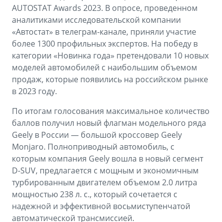
Аксессуары
Советы по эксплуатации
AUTOSTAT Awards 2023. В опросе, проведенном
аналитиками исследовательской компании
Зарядные устройства
Спецпредложения
«Автостат» в телеграм-канале, приняли участие
более 1300 профильных экспертов. На победу в
OKAVANGO
MONJARO
ФИНАНСЫ И УСЛУГИ
ПОДДЕРЖКА
категории «Новинка года» претендовали 10 новых
от 3 429 990 ₽*
от 4 349 990 ₽*
моделей автомобилей с наибольшим объемом
Автокредит
Помощь на дорогах
продаж, которые появились на российском рынке
в 2023 году.
Расчет КАСКО
Гарантия Geely
По итогам голосования максимальное количество
PREFACE
GEELY EX5
Страхование
Сервисная книжка
баллов получил новый флагман модельного ряда
от 3 079 990 ₽*
от 3 769 990 ₽*
Geely в России — большой кроссовер Geely
GEELY Лизинг
Вопросы и ответы
Monjaro. Полноприводный автомобиль, с
которым компания Geely вошла в новый сегмент
D-SUV, предлагается с мощным и экономичным
турбированным двигателем объемом 2.0 литра
мощностью 238 л. с., который сочетается с
надежной и эффективной восьмиступенчатой
автоматической трансмиссией.