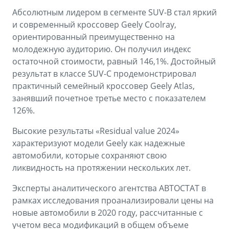
Аксессуары
Советы по эксплуатации
Абсолютным лидером в сегменте SUV-B стал яркий
и современный кроссовер Geely Coolray,
Зарядные устройства
Спецпредложения
ориентированный преимущественно на
OKAVANGO
MONJARO
молодежную аудиторию. Он получил индекс
ФИНАНСЫ И УСЛУГИ
ПОДДЕРЖКА
от 3 429 990 ₽*
от 4 349 990 ₽*
остаточной стоимости, равный 146,1%. Достойный
результат в классе SUV-C продемонстрировал
Автокредит
Помощь на дорогах
практичный семейный кроссовер Geely Atlas,
Расчет КАСКО
Гарантия Geely
занявший почетное третье место с показателем
126%.
PREFACE
GEELY EX5
Страхование
Сервисная книжка
от 3 079 990 ₽*
от 3 769 990 ₽*
Высокие результаты «Residual value 2024»
GEELY Лизинг
Вопросы и ответы
характеризуют модели Geely как надежные
автомобили, которые сохраняют свою
ликвидность на протяжении нескольких лет.
Эксперты аналитического агентства АВТОСТАТ в
рамках исследования проанализировали цены на
новые автомобили в 2020 году, рассчитанные с
учетом веса модификаций в общем объеме