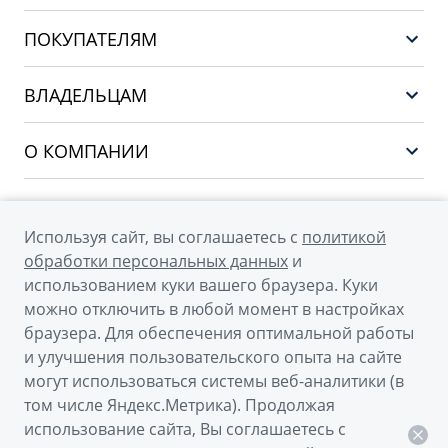
GEELY EX5 ГИБРИД
ПОКУПАТЕЛЯМ
НОВЫЙ COOLRAY
Выбор и покупка
EX5
ВЛАДЕЛЬЦАМ
Финансы и услуги
PREFACE
Сервис
О КОМПАНИИ
CITYRAY
Поддержка
О бренде GEELY
ATLAS
О дилерском центре
OKAVANGO
Используя сайт, вы соглашаетесь с
политикой
Мы в соцсетях
Новости
обработки персональных данных
и
MONJARO
использованием куки вашего браузера. Куки
Наша команда
Архивные модели
можно отключить в любой момент в настройках
Правовая информация
браузера. Для обеспечения оптимальной работы
и улучшения пользовательского опыта на сайте
Контакты
© 2026
могут использоваться системы веб-аналитики (в
том числе Яндекс.Метрика). Продолжая
Официальный сайт Geely в России
использование сайта, Вы соглашаетесь с
Политика обработки персональных данных