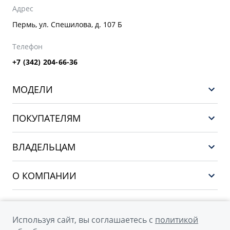
Адрес
Пермь, ул. Спешилова, д. 107 Б
Телефон
+7 (342) 204-66-36
МОДЕЛИ
GEELY EX5 ГИБРИД
ПОКУПАТЕЛЯМ
НОВЫЙ COOLRAY
Выбор и покупка
EX5
ВЛАДЕЛЬЦАМ
Финансы и услуги
PREFACE
Сервис
О КОМПАНИИ
CITYRAY
Поддержка
О бренде GEELY
ATLAS
О дилерском центре
OKAVANGO
Используя сайт, вы соглашаетесь с
политикой
Мы в соцсетях