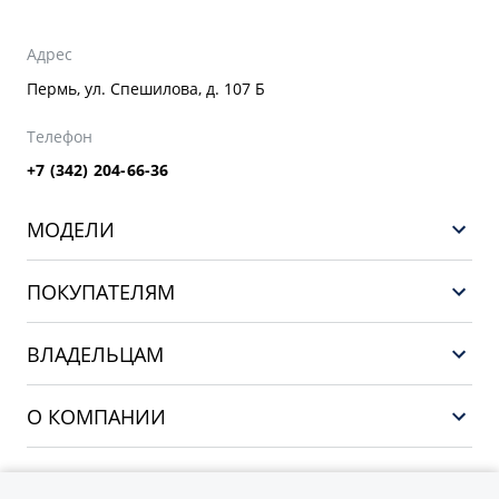
Адрес
Пермь, ул. Спешилова, д. 107 Б
Телефон
+7 (342) 204-66-36
МОДЕЛИ
GEELY EX5 ГИБРИД
ПОКУПАТЕЛЯМ
НОВЫЙ COOLRAY
Выбор и покупка
EX5
ВЛАДЕЛЬЦАМ
Финансы и услуги
PREFACE
Сервис
О КОМПАНИИ
CITYRAY
Поддержка
О бренде GEELY
ATLAS
О дилерском центре