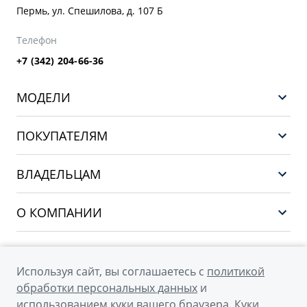
Пермь, ул. Спешилова, д. 107 Б
Телефон
+7 (342) 204-66-36
МОДЕЛИ
GEELY EX5 ГИБРИД
ПОКУПАТЕЛЯМ
НОВЫЙ COOLRAY
Выбор и покупка
EX5
ВЛАДЕЛЬЦАМ
Финансы и услуги
PREFACE
Сервис
О КОМПАНИИ
CITYRAY
Поддержка
О бренде GEELY
ATLAS
О дилерском центре
OKAVANGO
Используя сайт, вы соглашаетесь с
политикой
Мы в соцсетях
Новости
обработки персональных данных
и
MONJARO
использованием куки вашего браузера. Куки